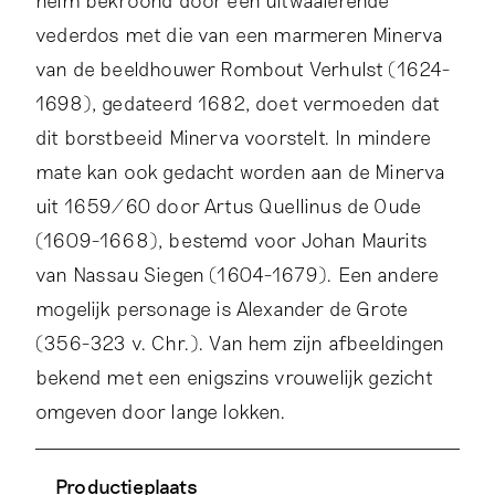
vederdos met die van een marmeren Minerva
van de beeldhouwer Rombout Verhulst (1624-
1698), gedateerd 1682, doet vermoeden dat
dit borstbeeid Minerva voorstelt. In mindere
mate kan ook gedacht worden aan de Minerva
uit 1659/60 door Artus Quellinus de Oude
(1609-1668), bestemd voor Johan Maurits
van Nassau Siegen (1604-1679). Een andere
mogelijk personage is Alexander de Grote
(356-323 v. Chr.). Van hem zijn afbeeldingen
bekend met een enigszins vrouwelijk gezicht
omgeven door lange lokken.
De buste behoort tot een groep fraai
Verdere informatie over dit object is te lezen in:
Koninklijk Delfts aardewerk
Productieplaats