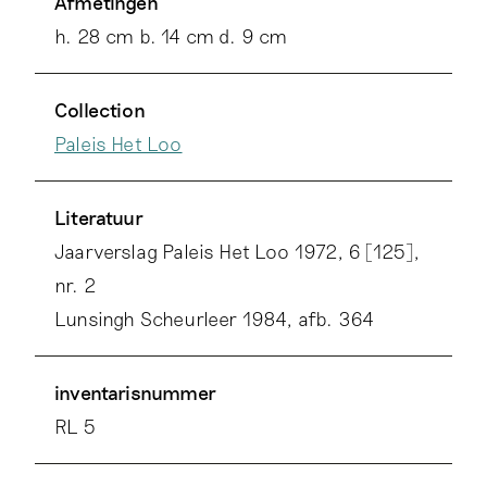
Afmetingen
Gemeentemuseum Den Haag (Delfts
h. 28 cm b. 14 cm d. 9 cm
aardewerk 1999, deel I, cat.nr. 68).
Collection
Paleis Het Loo
Literatuur
Jaarverslag Paleis Het Loo 1972, 6 [125],
nr. 2
Lunsingh Scheurleer 1984, afb. 364
inventarisnummer
RL 5