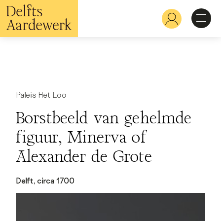
Skip
to
Hoofdnavigatie
main
content
Discover
Recognize
Paleis Het Loo
Borstbeeld van gehelmde
Explore
figuur, Minerva of
Alexander de Grote
Learn
Delft, circa 1700