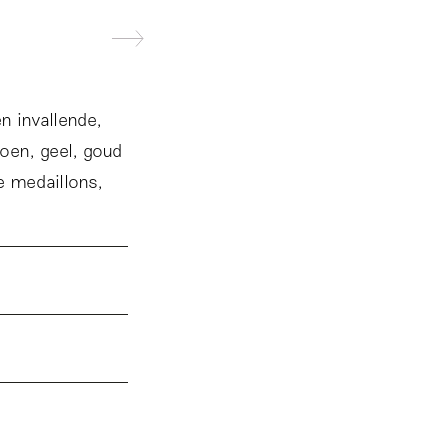
n invallende,
roen, geel, goud
e medaillons,