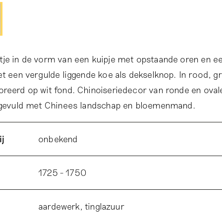
je in de vorm van een kuipje met opstaande oren en ee
et een vergulde liggende koe als dekselknop. In rood, g
reerd op wit fond. Chinoiseriedecor van ronde en oval
k gevuld met Chinees landschap en bloemenmand.
ij
onbekend
1725 - 1750
aardewerk, tinglazuur