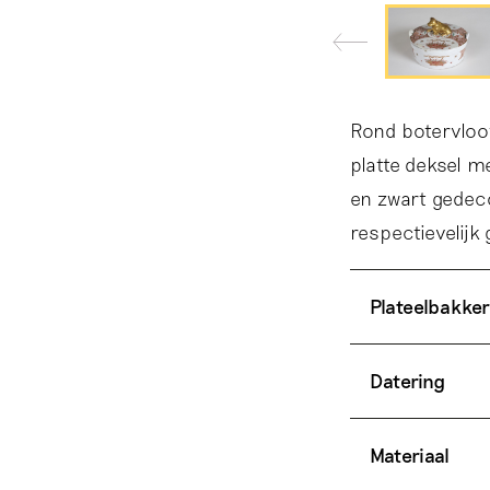
Rond botervloot
platte deksel m
en zwart gedeco
respectievelij
Plateelbakker
Datering
Materiaal