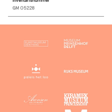
GM 05228