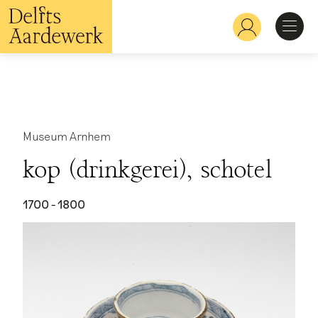
Skip
to
Hoofdnavigatie
main
content
Discover
Recognize
Museum Arnhem
kop (drinkgerei), schotel
Explore
1700 - 1800
Learn