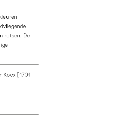
 kleuren
ndvliegende
n rotsen. De
dige
er Kocx [1701-