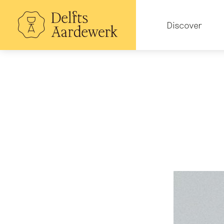
Skip
to
Hoofdnavigatie
main
Discover
content