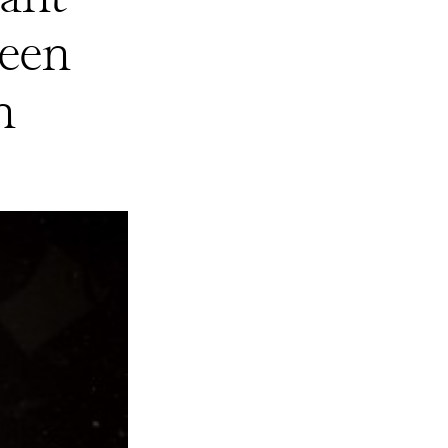
 een
n