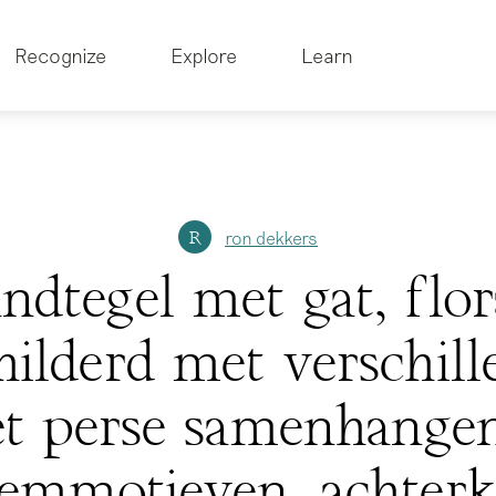
Recognize
Explore
Learn
ron dekkers
R
ndtegel met gat, flor
hilderd met verschill
et perse samenhange
oemmotieven, achterk