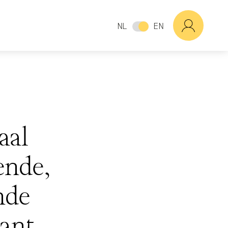
NL
EN
aal
ende,
nde
ant