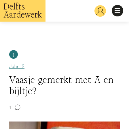
Skip
to
Hoofdnavigatie
main
content
Discover
Recognize
J
John_2
Explore
Vaasje gemerkt met A en
bijltje?
Learn
1