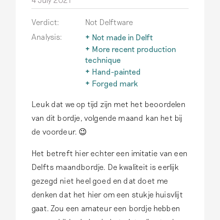
Verdict:
Not Delftware
Analysis:
Not made in Delft
The term Delftware is only
More recent production
used for earthenware
technique
actually produced in Delft.
After 1850, factories in
Hand-painted
Read more
and outside Holland
An important
Forged mark
developed more efficient
characteristic of authentic
In the 19th century, a
and cheaper production
Leuk dat we op tijd zijn met het beoordelen
Delftware is that it is hand-
financial incentive arose to
techniques. This goes
painted. Printing
sell more new earthenware
van dit bordje, volgende maand kan het bij
beyond the scope of this
techniques do not occur
as antique Delftware,
de voordeur. 😉
website.
Read more
on this earthenware.
Read
sometimes even bearing
more
forged Delft factory
Het betreft hier echter een imitatie van een
marks.
Read more
Delfts maandbordje. De kwaliteit is eerlijk
gezegd niet heel goed en dat doet me
denken dat het hier om een stukje huisvlijt
gaat. Zou een amateur een bordje hebben