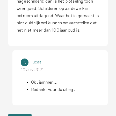
nageschilderd; dan is het plotseling toch
weer goed. Schilderen op aardewerk is
extreem uitdagend. Waar het is gemaakt is
niet duidelijk wel kunnen we vaststellen dat
het niet meer dan 100 jaar oud is.
lucas
L
10 July 2021
Ok , jammer ...
I
Bedankt voor de uitleg .
n
r
e
p