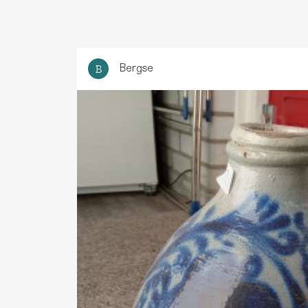
Bergse
B