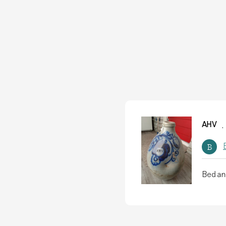
AHV
B
Bedank