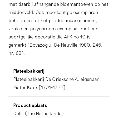
met daarbij afhangende bloementoeven op het
middenveld. Ook meerkantige exemplaren
behoorden tot het productieassortiment,
zoals een polychroom exemplaar met een
soortgelijke decoratie die APK no 10 is
gemerkt (Boyazoglu, De Neuville 1980, 245,
nr. 63).
Een vergelijkbare manier van nummering in
Plateelbakkerij
combinatie met het fabrieksmerk APK treffen
Plateelbakkerij De Grieksche A, eigenaar
we onder meer aan op flessen en een kan
Pieter Kocx [1701-1722]
(objectnrs. 0400335, 0400334 en
0400373).
Productieplaats
Delft (The Netherlands)