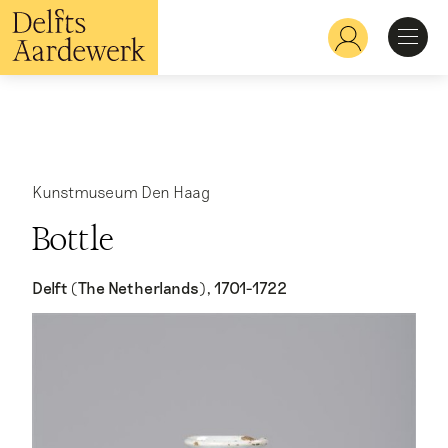
Skip
to
Hoofdnavigatie
main
content
Discover
Recognize
Kunstmuseum Den Haag
Bottle
Explore
Delft (The Netherlands), 1701-1722
Learn