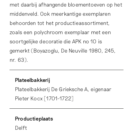
met daarbij afhangende bloementoeven op het
middenveld. Ook meerkantige exemplaren
behoorden tot het productieassortiment,
zoals een polychroom exemplaar met een
soortgelijke decoratie die APK no 10 is
gemerkt (Boyazoglu, De Neuville 1980, 245,
nr. 63).
Een vergelijkbare manier van nummering in
Plateelbakkerij
combinatie met het fabrieksmerk APK treffen
Plateelbakkerij De Grieksche A, eigenaar
we onder meer aan op flessen en een kan
Pieter Kocx [1701-1722]
(objectnrs. 0400335, 0400334 en
0400373).
Productieplaats
Delft