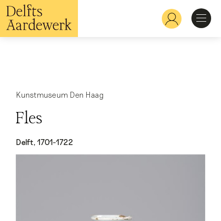
Overslaan
en
Hoofdnavigatie
naar
de
inhoud
Ontdekken
gaan
Herkennen
Kunstmuseum Den Haag
Fles
Bekijken
Delft, 1701-1722
Verdiepen