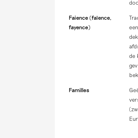
doo
Faience (faïence,
Tra
fayence)
een
dek
afd
de 
gev
bek
Familles
Geë
ver
(zw
Eur