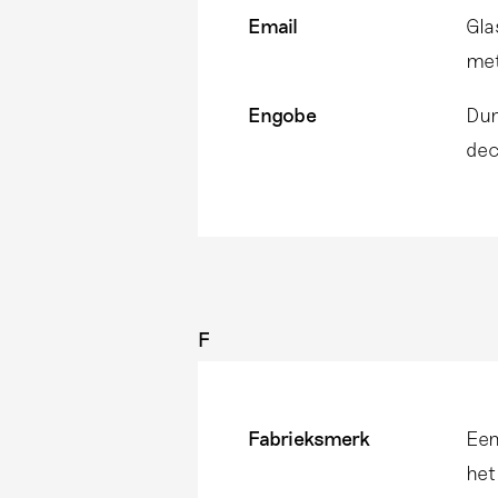
Email
Gla
met
Engobe
Dun
dec
F
Fabrieksmerk
Een
het