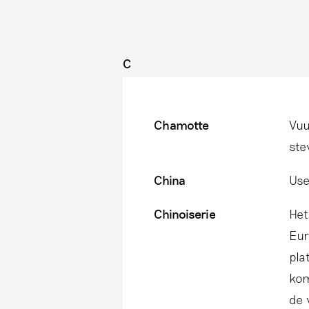
C
Chamotte
Vuu
ste
China
Use
Chinoiserie
Het
Eur
pla
kom
de 