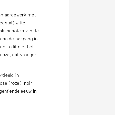
van aardewerk met
estal) witte,
ls schotels zijn de
dens de bakgang in
n is dit niet het
aenza, dat vroeger
rdeeld in
rose (roze), noir
egentiende eeuw in