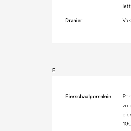
let
Draaier
Vak
E
Eierschaalporselein
Por
zo 
eie
190