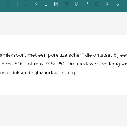
H
I
J
K
L
M
N
O
P
Q
R
S
amieksoort met een poreuze scherf die ontstaat bij e
 circa 800 tot max. 1150 ºC. Om aardewerk volledig wat
een afdekkende glazuurlaag nodig.