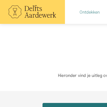
Overslaan
en
Hoofdnavigatie
naar
Ontdekken
de
inhoud
gaan
Hieronder vind je uitleg 