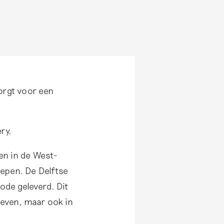
orgt voor een
ry.
en in de West-
epen. De Delftse
ode geleverd. Dit
tieven, maar ook in