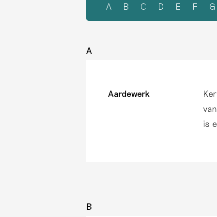
A
B
C
D
E
F
G
A
Aardewerk
Ker
van
is 
B