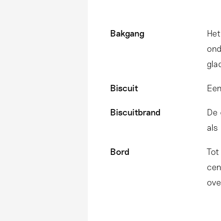
Bakgang
Het
ond
gla
Biscuit
Een
Biscuitbrand
De 
als
Bord
Tot
cen
ove