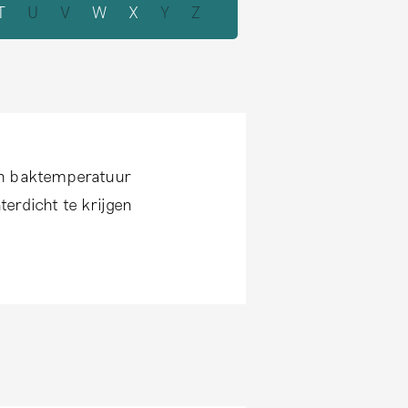
T
U
V
W
X
Y
Z
en baktemperatuur
erdicht te krijgen