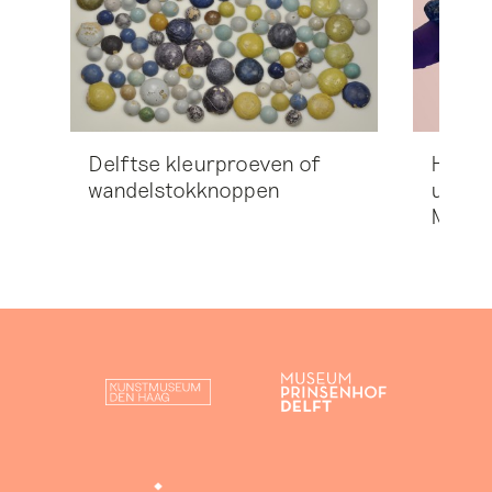
Delftse kleurproeven of
Het '
wandelstokknoppen
uit O
Mandj