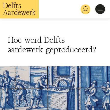
Overslaan
en
Hoofdnavigatie
naar
de
inhoud
Ontdekken
gaan
Hoe werd Delfts
Herkennen
aardewerk geproduceerd?
Bekijken
Verdiepen