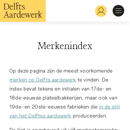
Overslaan
en
Hoofdnavigatie
naar
de
inhoud
Ontdekken
gaan
Merkenindex
Herkennen
Bekijken
Op deze pagina zijn de meest voorkomende
merken op Delfts aardewerk
te vinden. De
index bevat tekens en initialen van 17de- en
Verdiepen
18de-eeuwse plateelbakkerijen, maar ook van
19de- en 20ste-eeuwse fabrieken die
in de stijl
van het Delftse aardewerk
produceerden.
De lijst is opgebouwd uit vijf merkcategorieën: