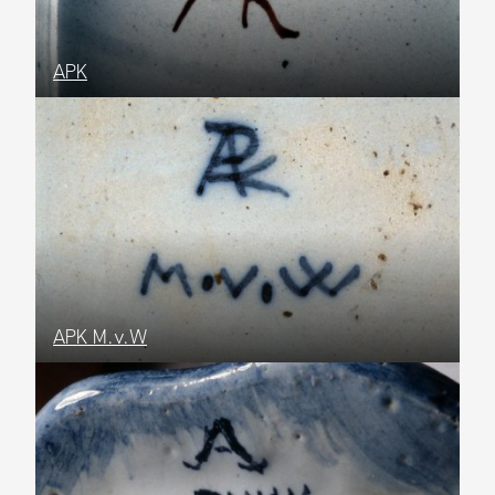
APK
APK M.v.W