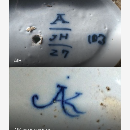
AIH
AIK met punt op I