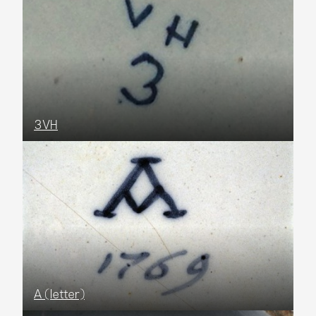
3VH
A (letter)