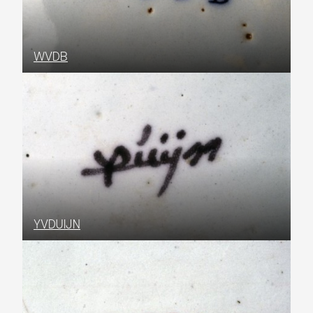
WVDB
YVDUIJN