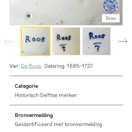
Bron
Bron
Bron
Bron
Bron
Van:
De Roos
. Datering: 1685-1727.
Bron
Categorie
Historisch Delftse merken
Bronvermelding
Geïdentificeerd met bronvermelding