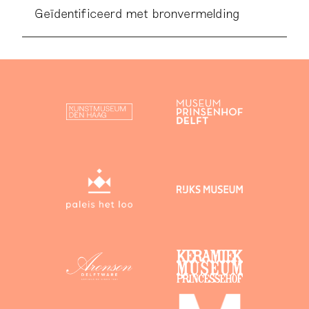
Geïdentificeerd met bronvermelding