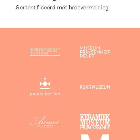
Geïdentificeerd met bronvermelding