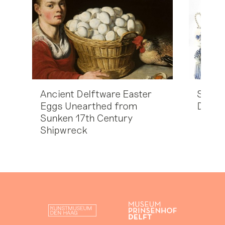
Ancient Delftware Easter
Schie
Eggs Unearthed from
Delfts
Sunken 17th Century
Shipwreck