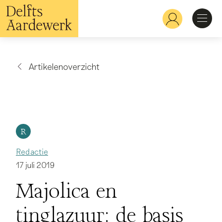
Overslaan
en
Hoofdnavigatie
naar
de
inhoud
Ontdekken
gaan
Artikelenoverzicht
Herkennen
Bekijken
R
Redactie
Verdiepen
17 juli 2019
Majolica en
tinglazuur: de basis