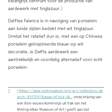
belangrijk centrum voor de productie van
aardewerk met tinglazuur.)
Delftse faience is in navolging van porselein
aan beide zijden bedekt met wit tinglazuur.
Omdat het relatief dun is, met een op Chinees
porselein geïnspireerde blauw-op-wit
decoratie, is Delfts aardewerk een
aantrekkelijk en voordelig alternatief voor echt
porselein.
1
[
https://www.metmuseum.org/art/collection/se
arch/451701?&searchField=All…
omschrijving van
een 9de-eeuws kommetje uit Irak van het
Metropolitan Museum of Art] geeft aan dat