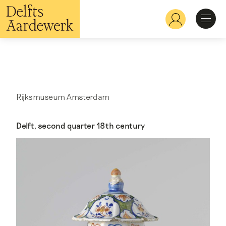
Skip
to
Hoofdnavigatie
main
content
Discover
Recognize
Rijksmuseum Amsterdam
Explore
Delft, second quarter 18th century
Learn