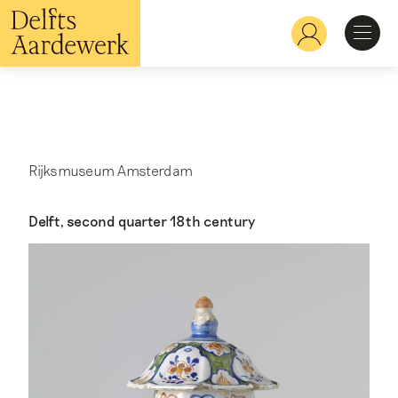
Overslaan
en
Hoofdnavigatie
naar
de
inhoud
Ontdekken
gaan
Herkennen
Rijksmuseum Amsterdam
Bekijken
Delft, second quarter 18th century
Verdiepen