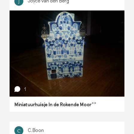
Joyce van den Berg
J
1
Miniatuurhuisje In de Rokende Moor""
C.Boon
C