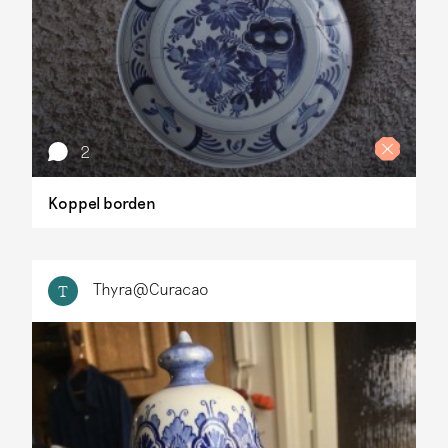
2
Koppel borden
Thyra@Curacao
T