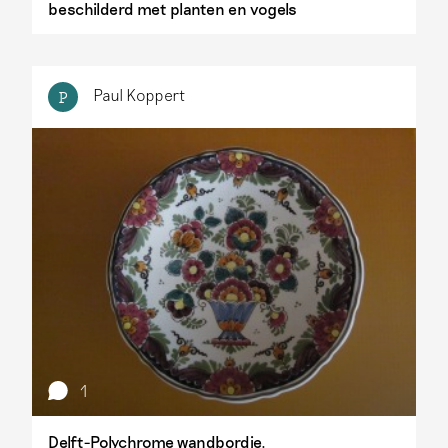
beschilderd met planten en vogels
Paul Koppert
P
1
Delft-Polychrome wandbordje.