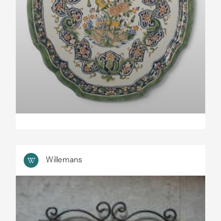
Willemans
W