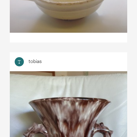
tobias
T