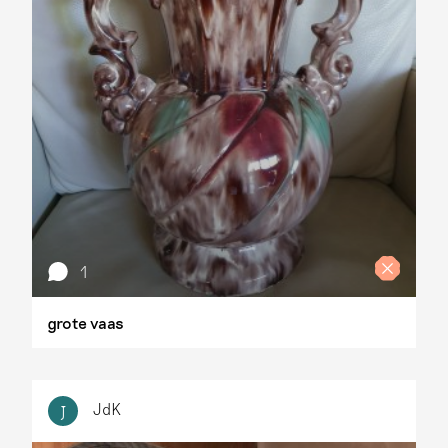
1
grote vaas
JdK
J