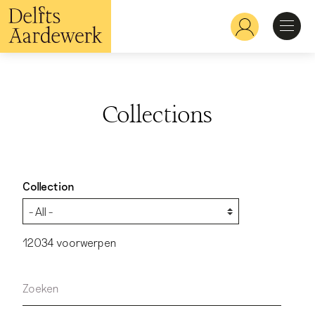
Skip
to
Hoofdnavigatie
main
content
Discover
Collections
Recognize
Explore
Collection
Learn
12034 voorwerpen
Zoeken