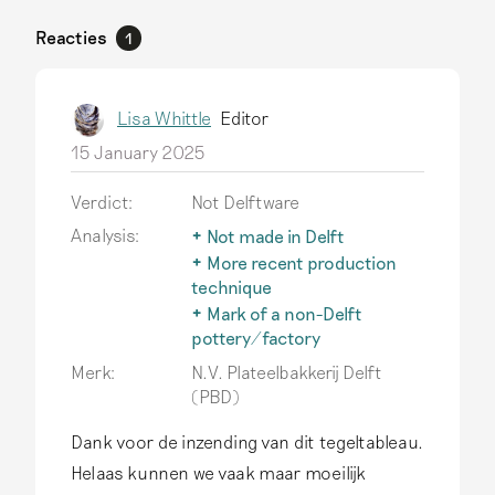
Reacties
1
Lisa Whittle
Editor
15 January 2025
Verdict:
Not Delftware
Analysis:
Not made in Delft
The term Delftware is only
More recent production
used for earthenware
technique
actually produced in Delft.
After 1850, factories in
Mark of a non-Delft
Read more
and outside Holland
pottery/factory
developed more efficient
The typical Delftware also
Merk:
N.V. Plateelbakkerij Delft
and cheaper production
inspires producers outside
(PBD)
techniques. This goes
of Delft, but genuine
beyond the scope of this
Delftware has only been
Dank voor de inzending van dit tegeltableau.
website.
Read more
produced in Delft.
Read
Helaas kunnen we vaak maar moeilijk
more