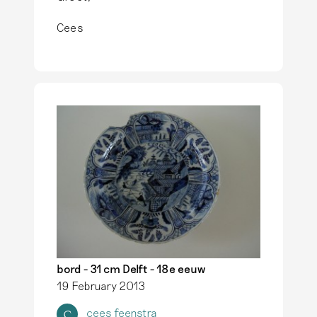
Cees
bord - 31 cm Delft - 18e eeuw
19 February 2013
cees feenstra
C