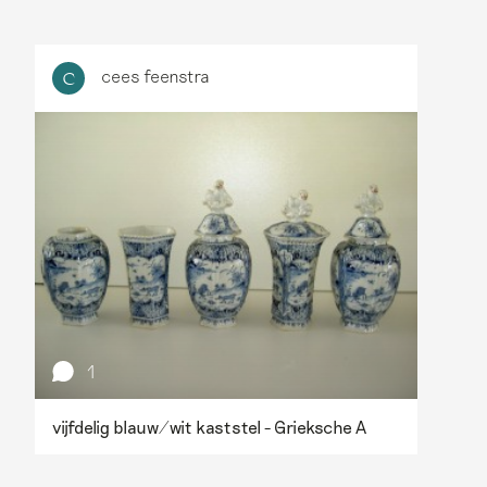
cees feenstra
C
1
vijfdelig blauw/wit kaststel - Grieksche A