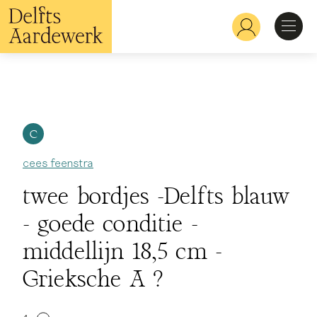
Overslaan
en
Hoofdnavigatie
naar
de
inhoud
Ontdekken
gaan
Herkennen
C
cees feenstra
Bekijken
twee bordjes -Delfts blauw
- goede conditie -
Verdiepen
middellijn 18,5 cm -
Grieksche A ?