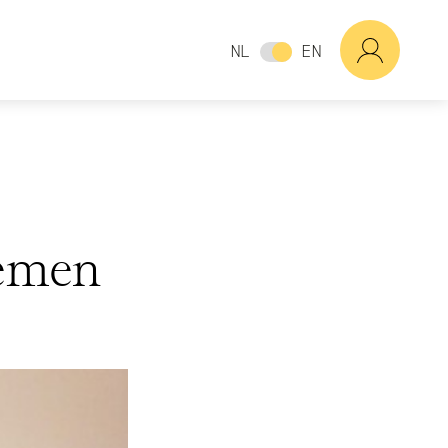
NL
EN
oemen