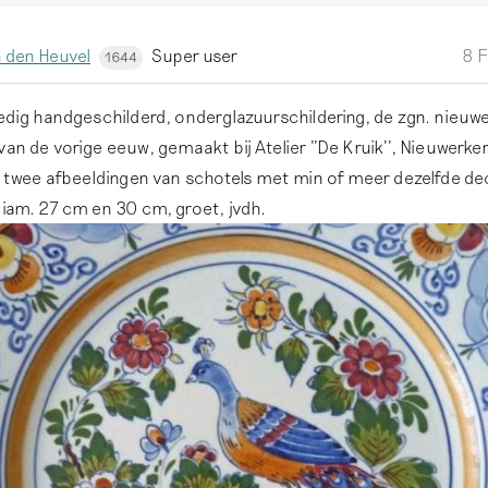
 den Heuvel
Super user
8 F
1644
ledig handgeschilderd, onderglazuurschildering, de zgn. nieuw
van de vorige eeuw, gemaakt bij Atelier ''De Kruik'', Nieuwerke
ij twee afbeeldingen van schotels met min of meer dezelfde dec
diam. 27 cm en 30 cm, groet, jvdh.