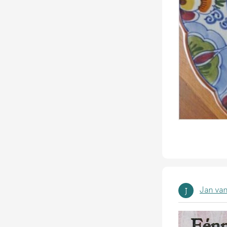
Jan van
J