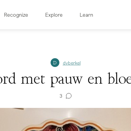
Recognize
Explore
Learn
dvberkel
D
ord met pauw en bl
3