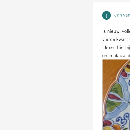
Jan van
J
Is nieuw, vol
vierde kwart 
IJssel. Hierb
en in blauw, 