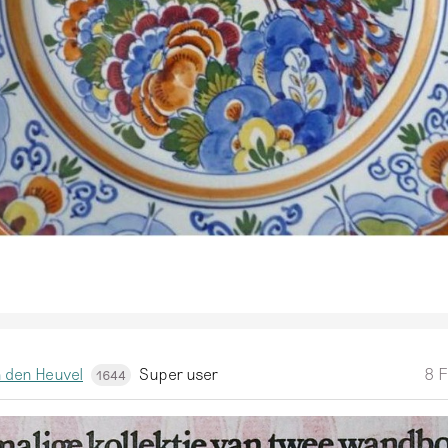
 den Heuvel
Super user
8 F
1644