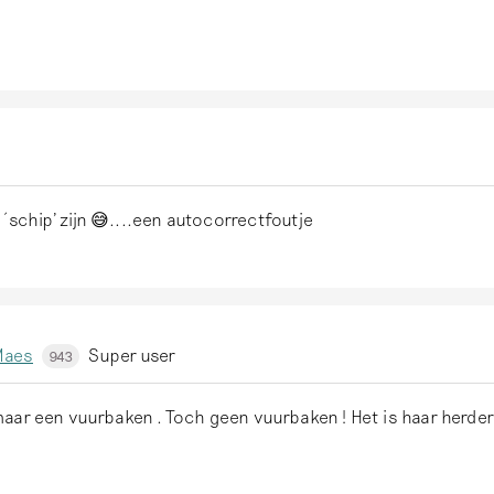
´schip' zijn 😅....een autocorrectfoutje
Maes
Super user
943
aar een vuurbaken . Toch geen vuurbaken ! Het is haar herder