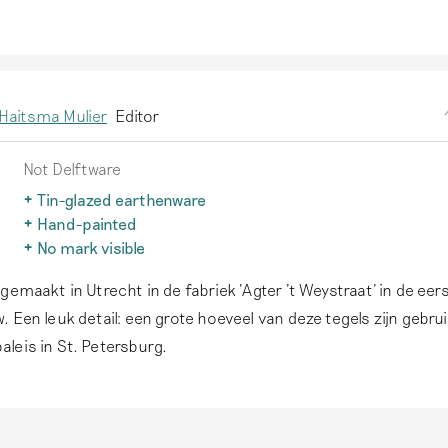
Haitsma Mulier
Editor
Not Delftware
Tin-glazed earthenware
Earthenware with a glaze to which tin oxide has been added 
Hand-painted
opaque white. Delftware produced before 1850 is always co
An important characteristic of authentic Delftware is that it
No mark visible
a tin glaze.
Read more
painted. Printing techniques do not occur on this earthenw
No mark is visible in the photos. If it is present, please add
gemaakt in Utrecht in de fabriek 'Agter 't Weystraat' in de eers
more
photos of the bottom or the back of the object.
 Een leuk detail: een grote hoeveel van deze tegels zijn gebrui
leis in St. Petersburg.