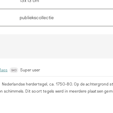
13x13 cm
publiekscollectie
Maes
Super user
943
Nederlandse herdertegel, ca. 1750-80. Op de achtergrond st
n schimmels. Dit soort tegels werd in meerdere plaatsen gem