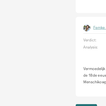
1
8
d
e
Femke 
e
e
Verdict:
u
Analysis:
w
s
e
Vermoedelijk 
de 18de eeuw.
N
Menschikowpa
e
d
e
r