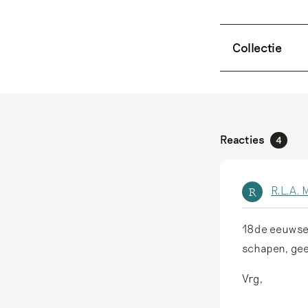
Collectie
Reacties
4
R.L.A. 
R
18de eeuwse 
schapen, gee
Vrg,