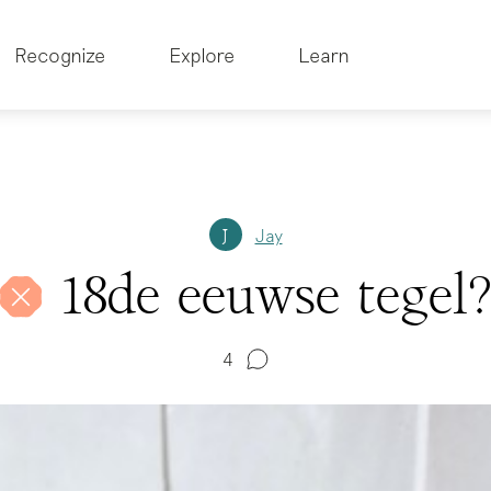
Recognize
Explore
Learn
Jay
J
18de eeuwse tegel
4