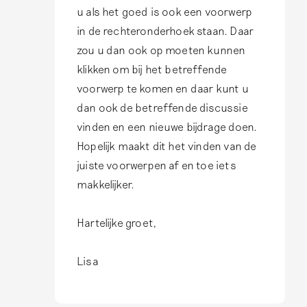
b
u als het goed is ook een voorwerp
y
in de rechteronderhoek staan. Daar
J
zou u dan ook op moeten kunnen
a
klikken om bij het betreffende
n
voorwerp te komen en daar kunt u
v
dan ook de betreffende discussie
a
vinden en een nieuwe bijdrage doen.
n
Hopelijk maakt dit het vinden van de
d
juiste voorwerpen af en toe iets
e
makkelijker.
n
H
Hartelijke groet,
e
u
Lisa
v
e