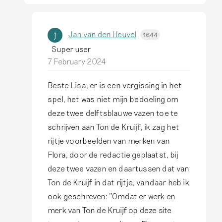
r
w
e
Jan van den Heuvel
J
1644
r
Super user
k
7 February 2024
e
n
Beste Lisa, er is een vergissing in het
I
m
spel, het was niet mijn bedoeling om
n
e
deze twee delftsblauwe vazen toe te
r
r
schrijven aan Ton de Kruijf, ik zag het
e
k
rijtje voorbeelden van merken van
p
v
Flora, door de redactie geplaatst, bij
l
a
deze twee vazen en daartussen dat van
y
n
Ton de Kruijf in dat rijtje, vandaar heb ik
t
…
ook geschreven: ''Omdat er werk en
o
b
merk van Ton de Kruijf op deze site
B