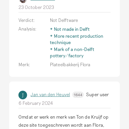
23 October 2023
Verdict:
Not Delftware
Analysis:
Not made in Delft
The term Delftware is only
More recent production
used for earthenware
technique
actually produced in Delft.
After 1850, factories in
Mark of a non-Delft
Read more
and outside Holland
pottery/factory
developed more efficient
The typical Delftware also
Merk:
Plateelbakkerij Flora
and cheaper production
inspires producers outside
techniques. This goes
of Delft, but genuine
beyond the scope of this
Delftware has only been
website.
Read more
produced in Delft.
Read
more
Jan van den Heuvel
Super user
J
1644
6 February 2024
Omdat er werk en merk van Ton de Kruijf op
deze site toegeschreven wordt aan Flora,