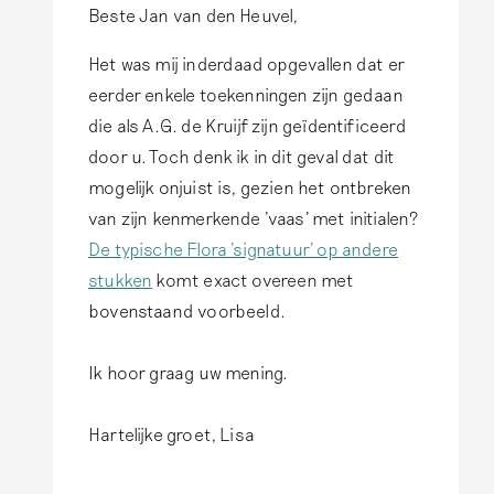
Beste Jan van den Heuvel,
I
n
Het was mij inderdaad opgevallen dat er
r
eerder enkele toekenningen zijn gedaan
e
die als A.G. de Kruijf zijn geïdentificeerd
p
door u. Toch denk ik in dit geval dat dit
l
mogelijk onjuist is, gezien het ontbreken
y
van zijn kenmerkende 'vaas' met initialen?
t
De typische Flora 'signatuur' op andere
o
stukken
komt exact overeen met
O
bovenstaand voorbeeld.
m
d
Ik hoor graag uw mening.
a
t
Hartelijke groet, Lisa
e