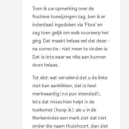
s
l
Toen ik uw opmerking over de
t
e
foutieve toewijzingen zag, ben ik er
e
inderdaad ingedoken via 'Flora' en
L
zag toen gelijk om welk voorwerp het
i
ging. Dat maakt helaas wel dat deze -
s
na correctie - niet meer te vinden is.
a
Dat is iets waar we niks aan kunnen
,
doen helaas.
e
r
Tot slot: wat vervelend dat u de links
i
niet kan aanklikken, dat is heel
s
merkwaardig (no pun intended!).
e
Iets dat misschien helpt in de
e
toekomst (hoop ik): als u in de
n
Merkenindex een merk ziet dat niet
…
onder die naam thuishoort, dan ziet