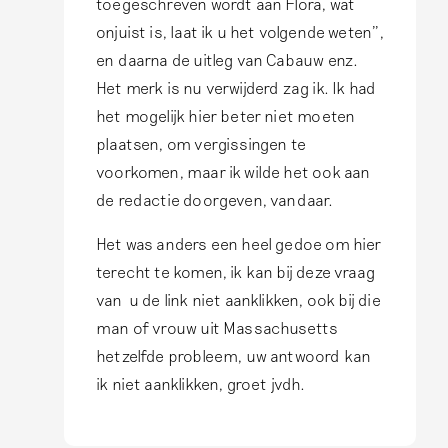
y
toegeschreven wordt aan Flora, wat
e
J
onjuist is, laat ik u het volgende weten'',
s
a
en daarna de uitleg van Cabauw enz.
t
n
Het merk is nu verwijderd zag ik. Ik had
e
v
het mogelijk hier beter niet moeten
J
a
plaatsen, om vergissingen te
a
n
voorkomen, maar ik wilde het ook aan
n
d
de redactie doorgeven, vandaar.
v
e
a
Het was anders een heel gedoe om hier
n
n
terecht te komen, ik kan bij deze vraag
H
d
van u de link niet aanklikken, ook bij die
e
e
man of vrouw uit Massachusetts
u
n
hetzelfde probleem, uw antwoord kan
v
H
ik niet aanklikken, groet jvdh.
e
e
l
u
164