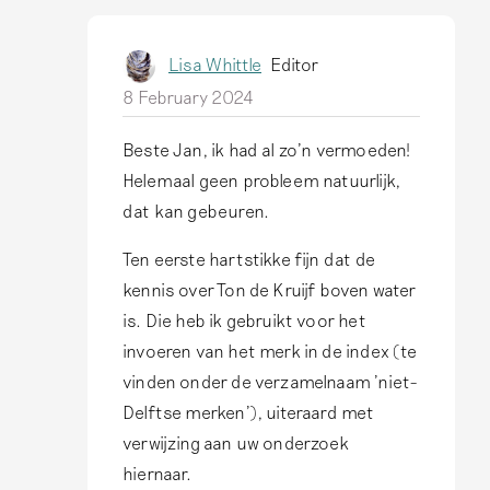
4
v
e
Lisa Whittle
Editor
l
8 February 2024
,
…
Beste Jan, ik had al zo'n vermoeden!
I
b
Helemaal geen probleem natuurlijk,
n
y
dat kan gebeuren.
r
L
e
Ten eerste hartstikke fijn dat de
i
p
kennis over Ton de Kruijf boven water
s
l
is. Die heb ik gebruikt voor het
a
y
invoeren van het merk in de index (te
W
t
vinden onder de verzamelnaam 'niet-
h
o
Delftse merken'), uiteraard met
i
B
verwijzing aan uw onderzoek
t
e
hiernaar.
t