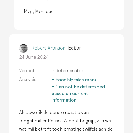
I
n
Mvg, Monique
r
e
p
l
Robert Aronson
Editor
y
24 June 2024
t
o
Verdict:
Indeterminable
Z
Analysis:
Possibly false mark
It is not always possible to
o
Can not be determined
confirm whether a mark is
based on current
o
authentic, as ‘older’ marks
information
p
were added to earthenware
To properly assess this
h
Alhoewel ik de eerste reactie van
in the 19th century.
Read
object, more information
more
or more or better photos
e
topgebruiker PatrickW best begrijp, zijn we
are needed.
t
wat mij betreft toch ernstige twijfels aan de