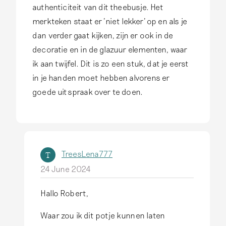
e
authenticiteit van dit theebusje. Het
e
merkteken staat er 'niet lekker' op en als je
r
dan verder gaat kijken, zijn er ook in de
s
decoratie en in de glazuur elementen, waar
t
ik aan twijfel. Dit is zo een stuk, dat je eerst
e
in je handen moet hebben alvorens er
o
goede uitspraak over te doen.
g
e
n
b
TreesLena777
T
l
24 June 2024
i
k
Hallo Robert,
I
…
n
Waar zou ik dit potje kunnen laten
b