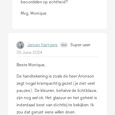
r
beoordelen op echtheid?
y
e
P
Mvg, Monique
p
a
l
t
y
r
t
i
Jeroen Hartgers
Super user
o
368
c
A
25 June 2024
k
l
W
Beste Monique,
h
50
3
o
De handtekening is zoals de heer Aronson
e
zegt nogal krampachtig gezet (je ziet veel
w
pauzes). De kleuren, behalve de lichtblauw,
e
zijn nog wel ok. Het glazuur en het geheel is
l
inderdaad best van dichtbij te bekijken. Ik
i
zou dat gerust eens willen doen.