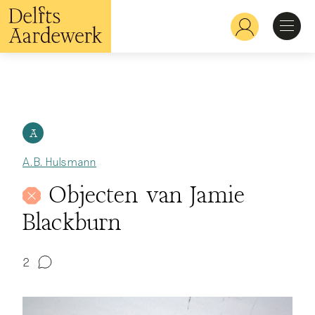
Overslaan
en
Hoofdnavigatie
naar
de
inhoud
Ontdekken
gaan
Herkennen
A
A.B. Hulsmann
Bekijken
Objecten van Jamie
Blackburn
Verdiepen
2