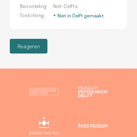
Beoordeling:
Niet-Delfts
Toelichting:
Niet in Delft gemaakt
Delfts aardewerk wordt
alleen zo genoemd als het
echt in Delft is
geproduceerd.
Lees meer
Reageren