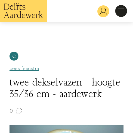
Overslaan
en
Hoofdnavigatie
naar
de
inhoud
Ontdekken
gaan
Herkennen
C
cees feenstra
Bekijken
twee dekselvazen - hoogte
35/36 cm - aardewerk
Verdiepen
0