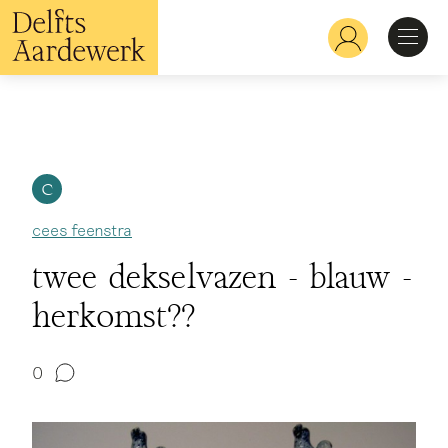
Overslaan
en
Hoofdnavigatie
naar
de
inhoud
Ontdekken
gaan
Herkennen
C
cees feenstra
Bekijken
twee dekselvazen - blauw -
herkomst??
Verdiepen
0