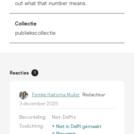
out what that number means.
Collectie
publiekscollectie
Reacties
1
Femke Haitsma Mulier
Redacteur
3 december 2025
Beoordeling:
Niet-Delfts
Toelichting:
Niet in Delft gemaakt
Delfts aardewerk wordt
Nieuwere