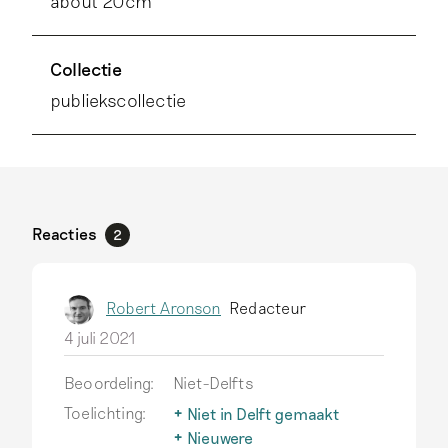
about 20cm
Collectie
publiekscollectie
Reacties
2
Robert Aronson
Redacteur
4 juli 2021
Beoordeling:
Niet-Delfts
Toelichting:
Niet in Delft gemaakt
Delfts aardewerk wordt
Nieuwere