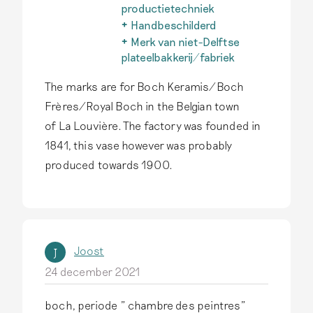
alleen zo genoemd als het
productietechniek
echt in Delft is
Na 1850 ontwikkelen
Handbeschilderd
geproduceerd.
Lees meer
fabrieken in binnen- en
Een belangrijk kenmerk van
Merk van niet-Delftse
buitenland efficiëntere,
authentiek Delfts
plateelbakkerij/fabriek
goedkopere
aardewerk is dat
Het typische Delfts
productietechnieken. Dit
The marks are for Boch Keramis/Boch
het handgeschilderd is.
aardewerk inspireert ook
aardewerk valt buiten de
Druktechnieken komen op
producenten buiten Delft,
Frères/Royal Boch in the Belgian town
scope van deze site.
Lees
dit aardewerk niet voor.
maar écht Delfts
of La Louvière. The factory was founded in
meer
Lees meer
aardewerk is alleen in Delft
1841, this vase however was probably
gemaakt.
Lees meer
produced towards 1900.
Joost
J
24 december 2021
boch, periode " chambre des peintres"