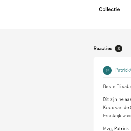
Collectie
Reacties
3
Patric
P
Beste Elisab
Dit zijn hela
Kocx van de G
Frankrijk waa
Mvg, Patrick