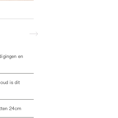
digingen en
oud is dit
otten 24cm