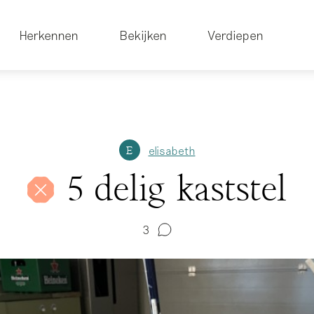
Herkennen
Bekijken
Verdiepen
elisabeth
E
5 delig kaststel
3