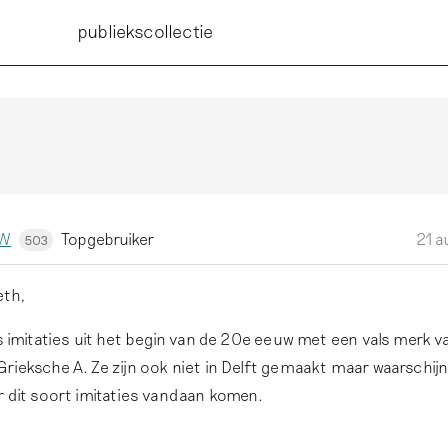
publiekscollectie
kW
Topgebruiker
21 a
503
eth,
as imitaties uit het begin van de 20e eeuw met een vals merk v
rieksche A. Ze zijn ook niet in Delft gemaakt maar waarschijnl
r dit soort imitaties vandaan komen.