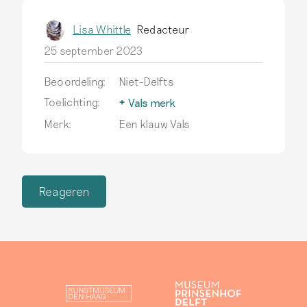
Lisa Whittle
Redacteur
25 september 2023
Beoordeling:
Niet-Delfts
Toelichting:
Vals merk
In de 19de eeuw ontstaat
Merk:
Een klauw Vals
een financiële prikkel om
recenter gemaakt
aardewerk te verkopen als
antiek Delfts aardewerk,
Reageren
soms zelfs voorzien van
valse Delftse
fabrieksmerken.
Lees
meer