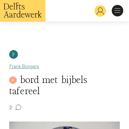
Overslaan
en
Hoofdnavigatie
naar
de
inhoud
Ontdekken
gaan
Herkennen
F
Frank Bongers
Bekijken
bord met bijbels
tafereel
Verdiepen
2