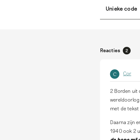
Unieke code
Reacties
2
Cor
C
2 Borden uit 
wereldoorlog 
met de teks
Daarna zijn er
1940 ook 2 ui
de hope mij 