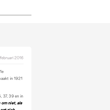
 februari 2016
 1e
maakt in 1921
, 37, 39 en in
 om niet, als
aagt zich