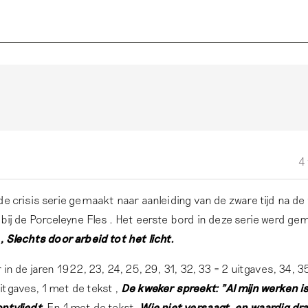
4
de crisis serie gemaakt naar aanleiding van de zware tijd na de
bij de Porceleyne Fles . Het eerste bord in deze serie werd ge
t
, Slechts door arbeid tot het licht.
 in de jaren 1922, 23, 24, 25, 29, 31, 32, 33 = 2 uitgaves, 34, 35
tgaves, 1 met de tekst ,
De kweker spreekt: "Al mijn werken is
ontvliedt.
En 1 met de tekst,
Wie niet versaagt, en waardig dr