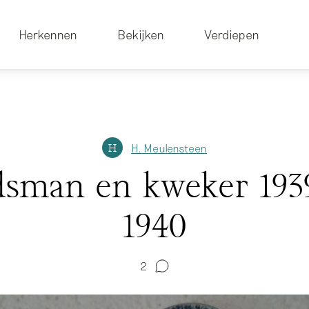
Herkennen
Bekijken
Verdiepen
H. Meulensteen
H
dsman en kweker 193
1940
2