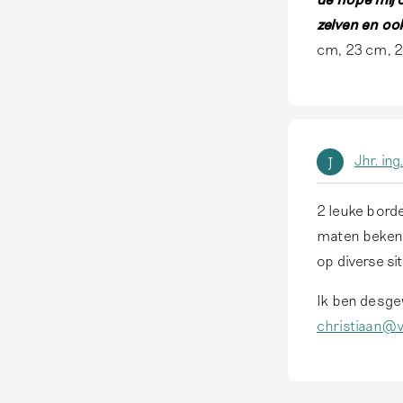
zelven en oo
cm, 23 cm, 2
Jhr. ing
J
2 leuke borde
maten bekend
op diverse si
Ik ben desge
christiaan@