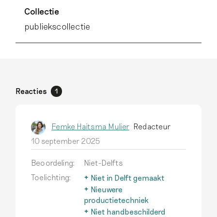
Collectie
publiekscollectie
Reacties
1
Femke Haitsma Mulier
Redacteur
10 september 2025
Beoordeling:
Niet-Delfts
Toelichting:
Niet in Delft gemaakt
Delfts aardewerk wordt
Nieuwere
alleen zo genoemd als het
productietechniek
echt in Delft is
Na 1850 ontwikkelen
Niet handbeschilderd