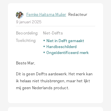
Femke Haitsma Mulier
Redacteur
9 januari 2025
Beoordeling:
Niet-Delfts
Toelichting:
Niet in Delft gemaakt
Delfts aardewerk wordt
Handbeschilderd
alleen zo genoemd als het
Een belangrijk kenmerk van
Ongeïdentificeerd merk
echt in Delft is
authentiek Delfts
Niet alle merken die
geproduceerd.
Lees meer
Beste Mar,
aardewerk is dat
voorkomen op aardewerk
het handgeschilderd is.
zijn geïdentificeerd. Het
Dit is geen Delfts aardewerk. Het merk kan
Druktechnieken komen op
zou een nieuw Delfts merk
dit aardewerk niet voor.
kunnen zijn! Maar ook een
ik helaas niet thuisbrengen, maar het lijkt
Lees meer
merk dat niet in Delft
mij geen Nederlands product.
gevoerd werd.
Lees meer