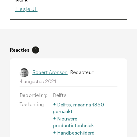
Flesje JT
Reacties
1
Robert Aronson
Redacteur
4 augustus 2021
Beoordeling:
Delfts
Toelichting:
Delfts, maar na 1850
gemaakt
Na 1850 verandert de
Nieuwere
productietechniek voor
productietechniek
aardewerk bij de enige
Na 1850 ontwikkelen
Handbeschilderd