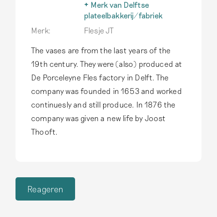
overgebleven
fabrieken in binnen- en
Een belangrijk kenmerk van
Merk van Delftse
plateelfabriek in Delft. Dit
buitenland efficiëntere,
authentiek Delfts
plateelbakkerij/fabriek
valt buiten de scope van
goedkopere
aardewerk is dat
Dankzij historisch
Merk:
Flesje JT
deze website.
Lees meer
productietechnieken. Dit
het handgeschilderd is.
onderzoek weten we
aardewerk valt buiten de
Druktechnieken komen op
steeds meer over de
The vases are from the last years of the
scope van deze site.
Lees
dit aardewerk niet voor.
merken die Delftse
19th century. They were (also) produced at
meer
Lees meer
plateelbakkerijen
De Porceleyne Fles factory in Delft. The
gebruikten. Benieuwd naar
deze bakkerijen?
Lees
company was founded in 1653 and worked
meer
continuesly and still produce. In 1876 the
company was given a new life by Joost
Thooft.
Reageren