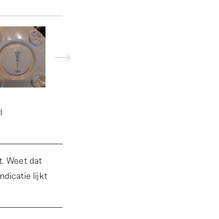
l
t. Weet dat
dicatie lijkt