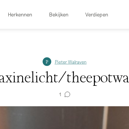
Herkennen
Bekijken
Verdiepen
Pieter Walraven
P
xinelicht/theepotw
1