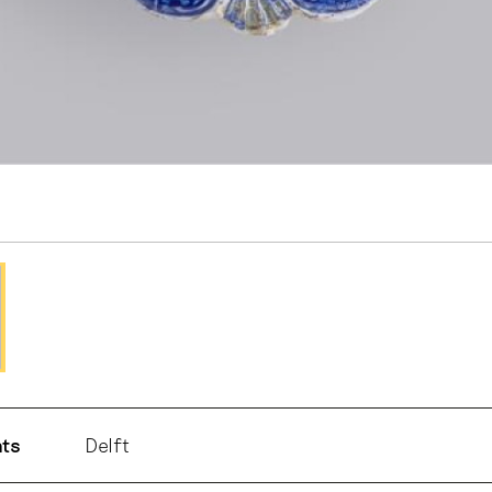
ats
Delft