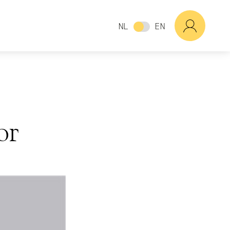
NL
EN
or