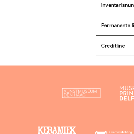
inventarisn
Permanente l
Creditline