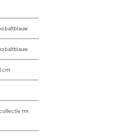
 kobaltblauw
 kobaltblauw
1 cm
ollectie mr.