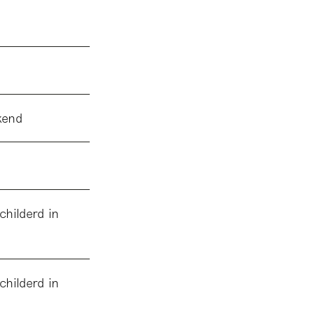
kend
childerd in
childerd in