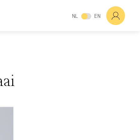
NL
EN
aai