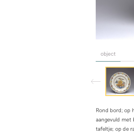
object
Rond bord; op he
aangevuld met b
tafeltje; op de