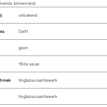
lvende binnenrand;
ij
onbekend
ats
Delft
geen
18de eeuw
chniek
tinglazuuraardewerk
tinglazuuraardewerk