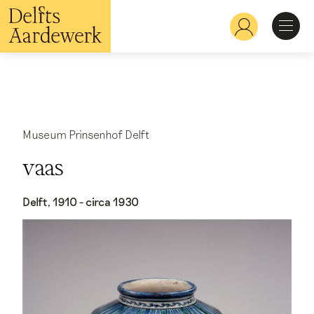
Overslaan
en
Hoofdnavigatie
naar
de
inhoud
Ontdekken
gaan
Herkennen
Museum Prinsenhof Delft
vaas
Bekijken
Delft, 1910 - circa 1930
Verdiepen