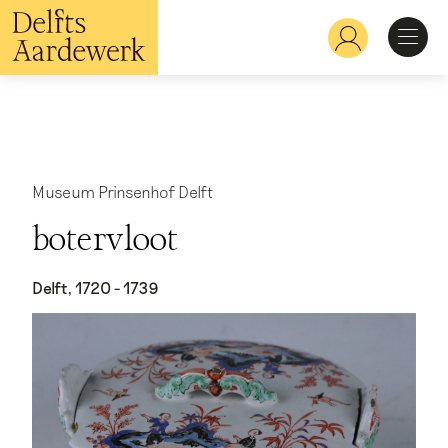
Overslaan
en
Hoofdnavigatie
naar
de
inhoud
Ontdekken
gaan
Herkennen
Museum Prinsenhof Delft
botervloot
Bekijken
Delft, 1720 - 1739
Verdiepen