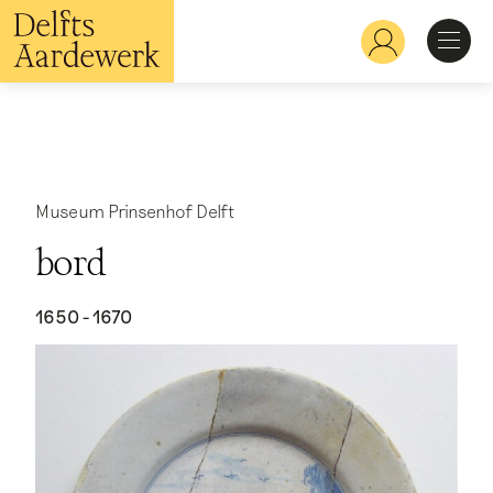
Overslaan
en
Hoofdnavigatie
naar
de
inhoud
Ontdekken
gaan
Herkennen
Museum Prinsenhof Delft
bord
Bekijken
1650 - 1670
Verdiepen