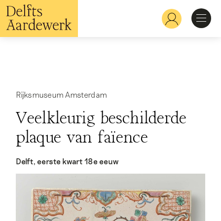
Overslaan
en
Hoofdnavigatie
naar
de
inhoud
Ontdekken
gaan
Herkennen
Rijksmuseum Amsterdam
Veelkleurig beschilderde
Bekijken
plaque van faïence
Verdiepen
Delft, eerste kwart 18e eeuw