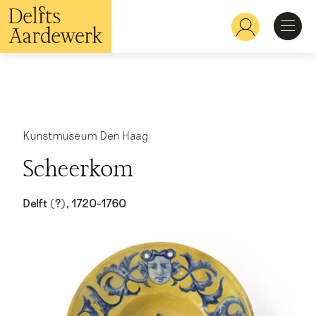
Overslaan
en
Hoofdnavigatie
naar
de
inhoud
Ontdekken
gaan
Herkennen
Kunstmuseum Den Haag
Scheerkom
Bekijken
Delft (?), 1720-1760
Verdiepen