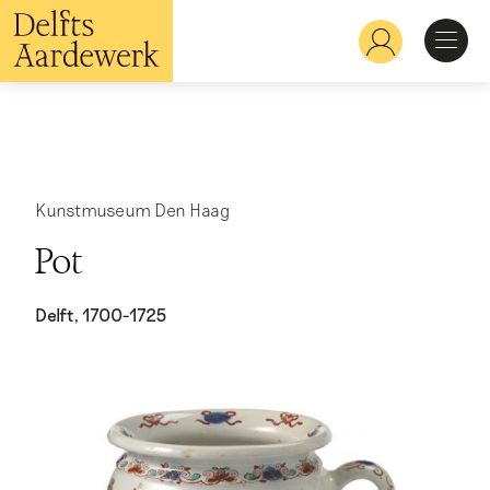
Overslaan
en
Hoofdnavigatie
naar
de
inhoud
Ontdekken
gaan
Herkennen
Kunstmuseum Den Haag
Pot
Bekijken
Delft, 1700-1725
Verdiepen