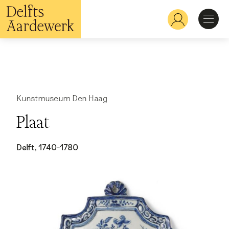
Overslaan
en
Hoofdnavigatie
naar
de
inhoud
Ontdekken
gaan
Herkennen
Kunstmuseum Den Haag
Plaat
Bekijken
Delft, 1740-1780
Verdiepen