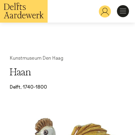
Overslaan
en
Hoofdnavigatie
naar
de
inhoud
Ontdekken
gaan
Herkennen
Kunstmuseum Den Haag
Haan
Bekijken
Delft, 1740-1800
Verdiepen